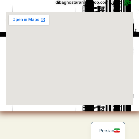
ایمیل : dibaghostaran@yahoo.com
English
Persian