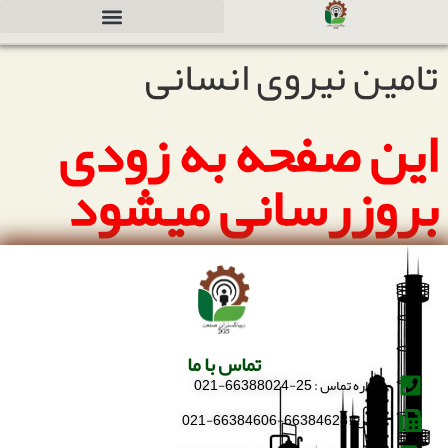
تامین نیروی انسانی
دعوت به همکاری جهت سرمایه گذاری
این صفحه به زودی
بروزرسانی میشود
تماس با ما
شماره تماس : 25-66388024-021
فکس : 66384628-66384606-021