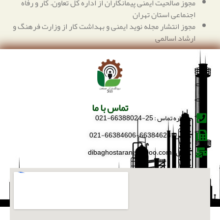
مجوز صالحیت ایمنی پیمانکاران از اداره کل تعاون. کار و رفاه
اجنماعی استان تهران
مجوز انتشار مجله نوید ایمنی و بهداشت کار از وزارت فرهنگ و
ارشاد اسالمی
تماس با ما
شماره تماس : 25-66388024-021
فکس : 66384628-66384606-021
ایمیل : dibaghostaran@yahoo.com