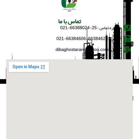
تماس با ما
شماره تماس : 25-66388024-021
فکس : 66384628-66384606-021
ایمیل : dibaghostaran@yahoo.com