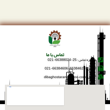
تماس با ما
شماره تماس : 25-66388024-021
فکس : 66384628-66384606-021
ایمیل : dibaghostaran@yahoo.com