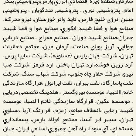
سازمان منطقه ويژه اقتصادي انرژي پارس،پتروشیمي بندر
امام، پتروشیمی نوری – پتروشیمی تندگویان – پتروشیمی
مبین انرژی خلیج فارس، تايد واتر خوزستان، نیرو محركه،
صنايع هوا و فضا شهید فكوري، صنايع هوا و فضا شهید
چمران،صنایع شهید دوران ، صنایع معراج ، صنايع دريايي
جولايي، آريز پوياي صنعت، آرمان جین، مجتمع دخانیات
تهران، شركت جهان پارس (عسلويه)، شركت سايپا پرس،
آرد زرين خوشه،ارد تهران باختر. ارد قرمز ،شركت صبا
نیرو، شركت حفار چاه جنوب، شركت شهاب سنگ، شركت
نفت پاسارگاد، نفت بهران ، نفت ایرانول ،قرارگاه سازندگی
خاتم االنبیاء موسسه نیروگستر ، هلدینگ تخصصی دریایی
– موسسه مکین، قرارگاه سازندگی خاتم االنبیاء موسسه
شهید رجایی ،انعطاف صانع، زمزم، فرارنگ آريا ،سیلوي
تهران، سپهر ابر آسیا، مجتمع فولاد پارس، پسمانداري
هسته اي، آي سودا، راه آهن جمهوري اسلامي ايران، جهان