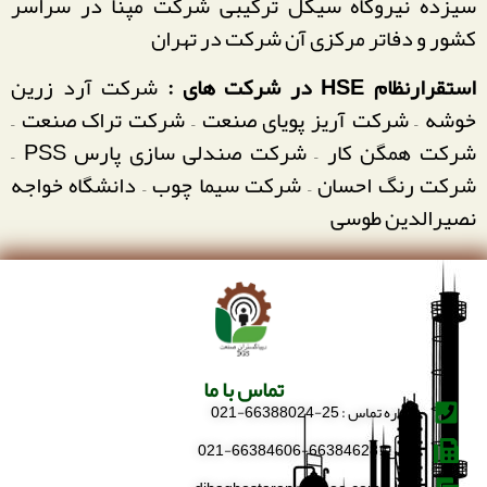
سیزده نیروگاه سیکل ترکیبی شرکت مپنا در سراسر
کشور و دفاتر مرکزی آن شرکت در تهران
استقرارنظام HSE در شرکت های :
شرکت آرد زرین
خوشه – شرکت آریز پویای صنعت – شرکت تراک صنعت –
شرکت همگن کار – شرکت صندلی سازی پارس PSS –
شرکت رنگ احسان – شرکت سیما چوب – دانشگاه خواجه
نصیرالدین طوسی
تماس با ما
شماره تماس : 25-66388024-021
فکس : 66384628-66384606-021