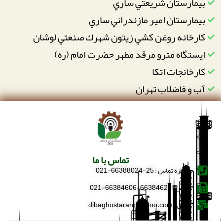
بيمارستان شريعتي ساري
بيمارستان امير مازندراني ساري
كارخانه روغن كشي زيتون شهرك صنعتي لوشان
ايستگاه مترو مرقد مطهر حضرت امام (ره)
كارخانجات اتكا
آب و فاضلاب تهران
تماس با ما
شماره تماس : 25-66388024-021
فکس : 66384628-66384606-021
ایمیل : dibaghostaran@yahoo.com