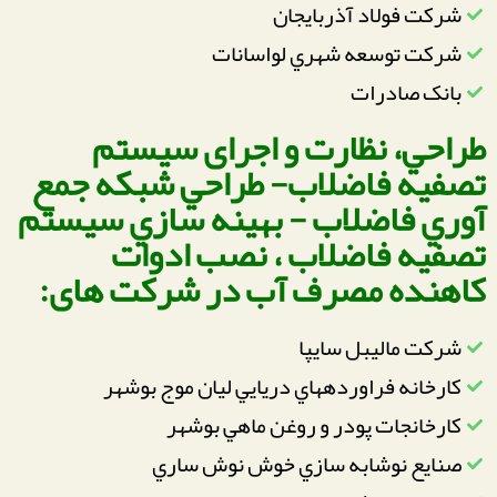
شركت فولاد آذربايجان
شركت توسعه شهري لواسانات
بانک صادرات
طراحي، نظارت و اجرای سيستم
تصفيه فاضلاب- طراحي شبكه جمع
آوري فاضلاب - بهينه سازي سيستم
تصفيه فاضلاب ، نصب ادوات
كاهنده مصرف آب در شرکت های:
شركت ماليبل سايپا
كارخانه فراوردههاي دريايي ليان موج بوشهر
كارخانجات پودر و روغن ماهي بوشهر
صنايع نوشابه سازي خوش نوش ساري