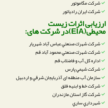
شرکت مگاموتور
شرکت ایران رادیاتور
ارزیابی اثرات زیست
محیطی(EIA)در شرکت های:
شركت شهرك صنعتي عباس آباد شهريار
شركت شهرك صنعتي محمود آباد قم
اداره كل آب و فاضلاب قم
شركت شيمي پارس
سازمان آب منطقه ای آذربايجان شرقي و اردبيل
شركت خط و ابنيه فلق
شركت گاز استان مازندران
شهرداري ساري