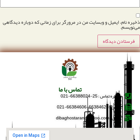
ذخیره نام، ایمیل و وبسایت من در مرورگر برای زمانی که دوباره دیدگاهی
می‌نویسم.
تماس با ما
شماره تماس : 25-66388024-021
فکس : 66384628-66384606-021
ایمیل : dibaghostaran@yahoo.com