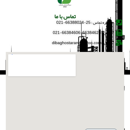
تماس با ما
شماره تماس : 25-66388024-021
فکس : 66384628-66384606-021
ایمیل : dibaghostaran@yahoo.com
English