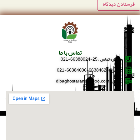
تماس با ما
شماره تماس : 25-66388024-021
فکس : 66384628-66384606-021
ایمیل : dibaghostaran@yahoo.com