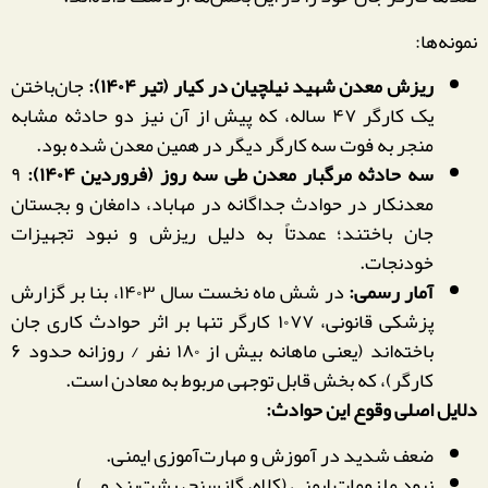
نمونه‌ها:
ریزش معدن شهید نیلچیان در کیار (تیر ۱۴۰۴):
جان‌باختن
یک کارگر ۴۷ ساله، که پیش از آن نیز دو حادثه مشابه
منجر به فوت سه کارگر دیگر در همین معدن شده بود.
سه حادثه مرگبار معدن طی سه روز (فروردین ۱۴۰۴):
۹
معدنکار در حوادث جداگانه در مهاباد، دامغان و بجستان
جان باختند؛ عمدتاً به دلیل ریزش و نبود تجهیزات
خودنجات.
آمار رسمی:
در شش ماه نخست سال ۱۴۰۳، بنا بر گزارش
پزشکی قانونی، ۱۰۷۷ کارگر تنها بر اثر حوادث کاری جان
باخته‌اند (یعنی ماهانه بیش از ۱۸۰ نفر / روزانه حدود ۶
کارگر)، که بخش قابل توجهی مربوط به معادن است.
دلایل اصلی وقوع این حوادث:
ضعف شدید در آموزش و مهارت‌آموزی ایمنی.
نبود ملزومات ایمنی (کلاه، گازسنج، پشت‌بند و …).