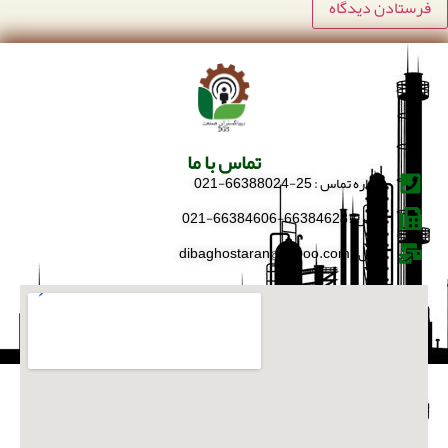
تماس با ما
شماره تماس : 25-66388024-021
فکس : 66384628-66384606-021
ایمیل : dibaghostaran@yahoo.com