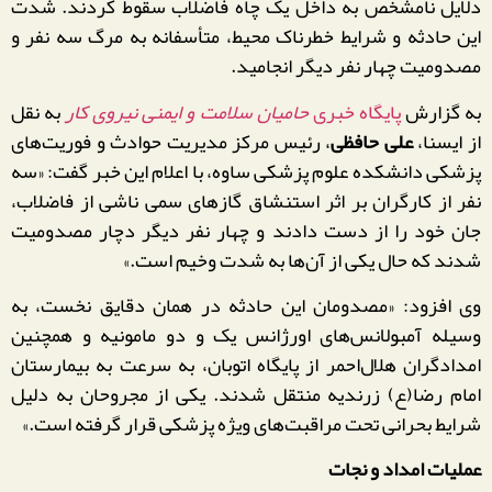
دلایل نامشخص به داخل یک چاه فاضلاب سقوط کردند. شدت
این حادثه و شرایط خطرناک محیط، متأسفانه به مرگ سه نفر و
مصدومیت چهار نفر دیگر انجامید.
به گزارش
پایگاه خبری
حامیان سلامت و ایمنی نیروی کار
به نقل
از ایسنا،
علی حافظی
، رئیس مرکز مدیریت حوادث و فوریت‌های
پزشکی دانشکده علوم پزشکی ساوه، با اعلام این خبر گفت: «سه
نفر از کارگران بر اثر استنشاق گازهای سمی ناشی از فاضلاب،
جان خود را از دست دادند و چهار نفر دیگر دچار مصدومیت
شدند که حال یکی از آن‌ها به شدت وخیم است.»
وی افزود: «مصدومان این حادثه در همان دقایق نخست، به
وسیله آمبولانس‌های اورژانس یک و دو مامونیه و همچنین
امدادگران هلال‌احمر از پایگاه اتوبان، به سرعت به بیمارستان
امام رضا(ع) زرندیه منتقل شدند. یکی از مجروحان به دلیل
شرایط بحرانی تحت مراقبت‌های ویژه پزشکی قرار گرفته است.»
عملیات امداد و نجات