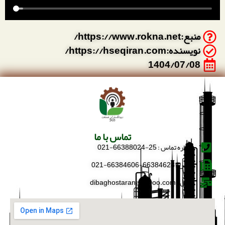
منبع:https://www.rokna.net/
نویسنده:https://hseqiran.com/
1404/07/08
تماس با ما
شماره تماس : 25-66388024-021
فکس : 66384628-66384606-021
ایمیل : dibaghostaran@yahoo.com