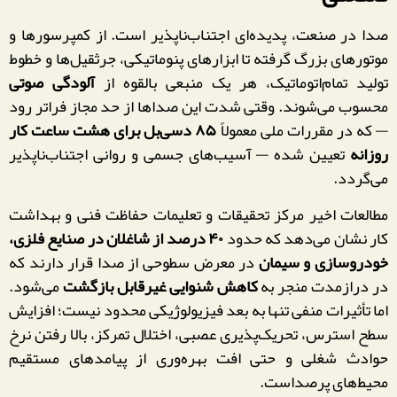
صدا در صنعت، پدیده‌ای اجتناب‌ناپذیر است. از کمپرسورها و
موتورهای بزرگ گرفته تا ابزارهای پنوماتیکی، جرثقیل‌ها و خطوط
تولید تمام‌اتوماتیک، هر یک منبعی بالقوه از
آلودگی صوتی
محسوب می‌شوند. وقتی شدت این صداها از حد مجاز فراتر رود
— که در مقررات ملی معمولاً
۸۵ دسی‌بل برای هشت ساعت کار
روزانه
تعیین شده — آسیب‌های جسمی و روانی اجتناب‌ناپذیر
می‌گردد.
مطالعات اخیر مرکز تحقیقات و تعلیمات حفاظت فنی و بهداشت
کار نشان می‌دهد که حدود
۴۰ درصد از شاغلان در صنایع فلزی،
خودروسازی و سیمان
در معرض سطوحی از صدا قرار دارند که
در درازمدت منجر به
کاهش شنوایی غیرقابل بازگشت
می‌شود.
اما تأثیرات منفی تنها به بعد فیزیولوژیکی محدود نیست؛ افزایش
سطح استرس، تحریک‌پذیری عصبی، اختلال تمرکز، بالا رفتن نرخ
حوادث شغلی و حتی افت بهره‌وری از پیامدهای مستقیم
محیط‌های پرصداست.