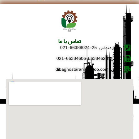
تماس با ما
شماره تماس : 25-66388024-021
فکس : 66384628-66384606-021
ایمیل : dibaghostaran@yahoo.com