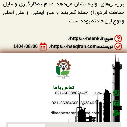
بررسی‌های اولیه نشان می‌دهد عدم به‌کارگیری وسایل
حفاظت فردی از جمله کمربند و مهار ایمنی، از علل اصلی
وقوع این حادثه بوده است.
منبع:https://hsenk.ir/
نویسنده:https://hseqiran.com/
1404/08/06
تماس با ما
شماره تماس : 25-66388024-021
فکس : 66384628-66384606-021
ایمیل : dibaghostaran@yahoo.com