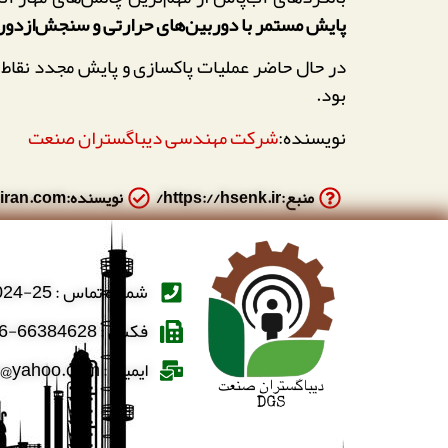
پایش مستمر با دوربین‌های حرارتی و سنجش‌از‌دور
بود.
نویسنده:
شرکت مهندسی دیباگستران صنعت
منبع:https://hsenk.ir/
نویسنده:https://hseqiran.com/
شماره تماس : 25-66388024-021
فکس : 66384628-66384606-021
ایمیل : dibaghostaran@yahoo.com