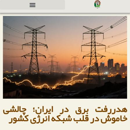
دعوت به همکاری جهت سرمایه گذاری
هدررفت برق در ایران؛ چالشی
خاموش در قلب شبکه انرژی کشور