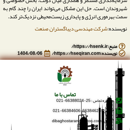
سرمایه‌گذاری مستمر و همکاری میان دولت، بخش خصوصی و
شهروندان است. حل این مشکل می‌تواند ایران را چند گام به
سمت بهره‌وری انرژی و پایداری زیست‌محیطی نزدیک‌تر کند.
نویسنده:
شرکت مهندسی دیباگستران صنعت
منبع:https://hsenk.ir/
نویسنده:https://hseqiran.com/
1404/08/06
تماس با ما
شماره تماس : 25-66388024-021
فکس : 66384628-66384606-021
ایمیل : dibaghostaran@yahoo.com