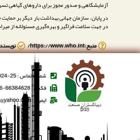
آزمایشگاهی و صدور مجوز برای داروهای گیاهی تسر
در پایان، سازمان جهانی بهداشت بار دیگر بر حمایت
در جهت سلامت فراگیر و بهره‌گیری مسئولانه از میر
منبع:https://www.who.int/
نویسنده:://hseqiran.com
شماره تماس : 25-66388024-021
فکس : 66384628-66384606-021
ایمیل : dibaghostaran@yahoo.com