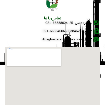
تماس با ما
شماره تماس : 25-66388024-021
فکس : 66384628-66384606-021
ایمیل : dibaghostaran@yahoo.com