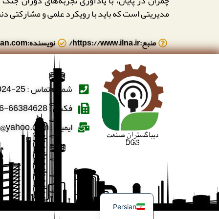
چمران در پایان، با یادآوری تجربه‌های دوران جنگ
مدیریتی است که باید با رویکرد علمی و مشارکتی دن
منبع:https://www.ilna.ir/
نویسنده:https://hseqiran.com/
شماره تماس : 25-66388024-021
فکس : 66384628-66384606-021
ایمیل : dibaghostaran@yahoo.com
English
Persian