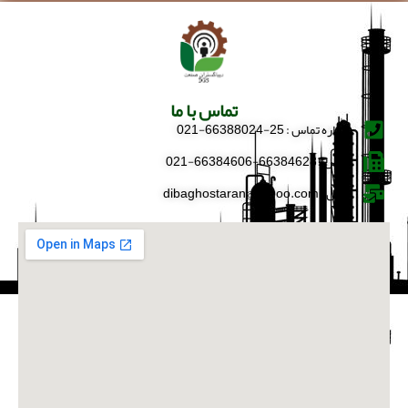
تماس با ما
شماره تماس : 25-66388024-021
فکس : 66384628-66384606-021
ایمیل : dibaghostaran@yahoo.com