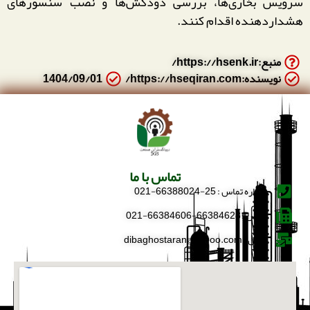
سرویس بخاری‌ها، بررسی دودکش‌ها و نصب سنسورهای
هشداردهنده اقدام کنند.
منبع:https://hsenk.ir/
نویسنده:https://hseqiran.com/
1404/09/01
تماس با ما
شماره تماس : 25-66388024-021
فکس : 66384628-66384606-021
ایمیل : dibaghostaran@yahoo.com