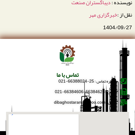
نویسنده :
دیباگستران صنعت
نقل از :
خبرگزاری مهر
1404/09/27
تماس با ما
شماره تماس : 25-66388024-021
فکس : 66384628-66384606-021
ایمیل : dibaghostaran@yahoo.com