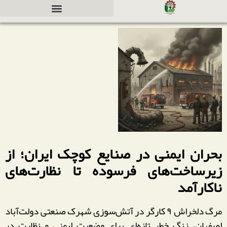
دعوت به همکاری جهت سرمایه گذاری
بحران ایمنی در صنایع کوچک ایران؛ از
زیرساخت‌های فرسوده تا نظارت‌های
ناکارآمد
مرگ دلخراش ۹ کارگر در آتش‌سوزی شهرک صنعتی دولت‌آباد
اصفهان، زنگ خطر تازه‌ای برای وضعیت ایمنی و نظارت در