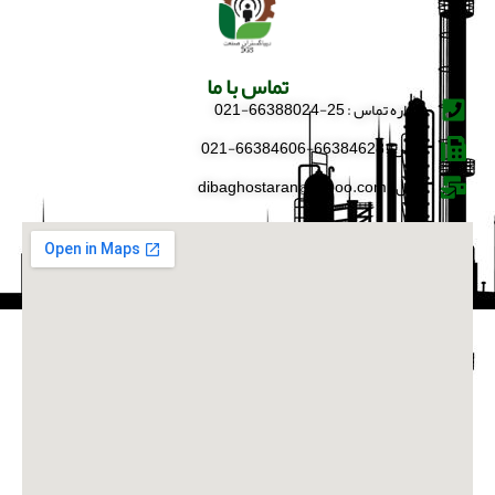
تماس با ما
شماره تماس : 25-66388024-021
فکس : 66384628-66384606-021
ایمیل : dibaghostaran@yahoo.com