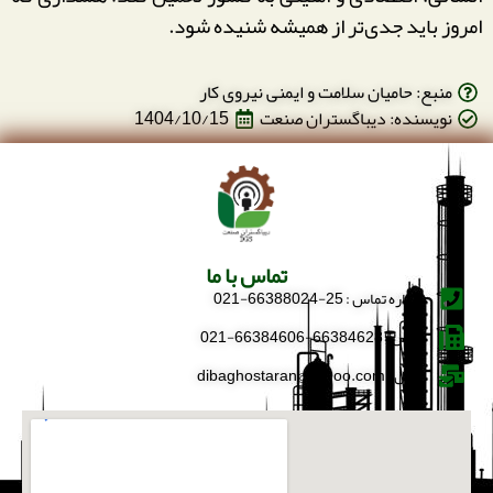
امروز باید جدی‌تر از همیشه شنیده شود.
منبع: حامیان سلامت و ایمنی نیروی کار
نویسنده: دیباگستران صنعت
1404/10/15
تماس با ما
شماره تماس : 25-66388024-021
فکس : 66384628-66384606-021
ایمیل : dibaghostaran@yahoo.com