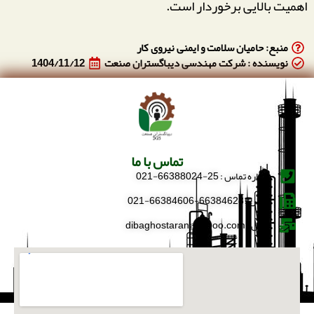
اهمیت بالایی برخوردار است.
منبع: حامیان سلامت و ایمنی نیروی کار
نویسنده : شرکت مهندسی دیباگستران صنعت
1404/11/12
تماس با ما
شماره تماس : 25-66388024-021
فکس : 66384628-66384606-021
ایمیل : dibaghostaran@yahoo.com