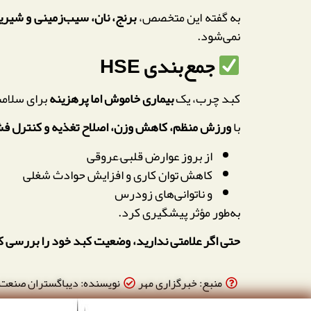
به گفته این متخصص،
برنج، نان، سیب‌زمینی و شیرین
نمی‌شود.
جمع‌بندی HSE
کبد چرب، یک
بیماری خاموش اما پرهزینه
برای سلامت
با
ورزش منظم، کاهش وزن، اصلاح تغذیه و کنترل فش
از بروز عوارض قلبی–عروقی
کاهش توان کاری و افزایش حوادث شغلی
و ناتوانی‌های زودرس
به‌طور مؤثر پیشگیری کرد.
حتی اگر علامتی ندارید، وضعیت کبد خود را بررسی کنید؛ 
منبع: خبرگزاری مهر
نویسنده: دیباگستران صنعت