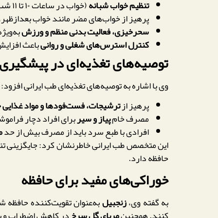
تنظیم خواب شبانه
(خواب در ساعات ۱۰ تا ۱۱ شب) نقش کلیدی در عملکرد مغز دارد.
پرهیز از خواب‌های مضر مانند خواب بعدازظهر،
سحرخیزی، فعالیت بدنی منظم و ورزش
به‌ویژ
کنترل استرس‌های شغلی و روانی
باعث افزایش 
توصیه‌های تغذیه‌ای در پیشگیری 
وی با اشاره به توصیه‌های تغذیه‌ای طب ایرانی افزود:
پرهیز از
ترشیجات، فست‌فودها و مواد غذایی ح
مصرف خام
پیاز و سیر
برای افراد دچار فراموش
افرادی با طبع سرد باید از مصرف بیش از حد
م
این متخصص طب ایرانی خاطرنشان کرد: جایگزینی تنقل
حافظه دارد.
خوراکی‌های مفید برای حافظه
به گفته وی،
زنجبیل
به‌عنوان تقویت‌کننده حافظه ش
کنند. همچنین
مربای گل سرخ
در کاهش اضطراب و به