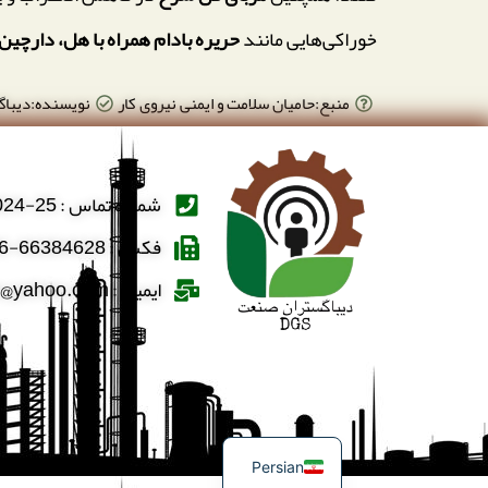
خوراکی‌هایی مانند
حریره بادام همراه با هل، دارچین
منبع:حامیان سلامت و ایمنی نیروی کار
نویسنده:دیبا
شماره تماس : 25-66388024-021
فکس : 66384628-66384606-021
ایمیل : dibaghostaran@yahoo.com
English
Persian