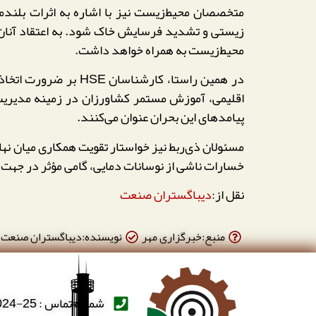
متخصصان محیط‌زیست نیز با اشاره به اثرات بلندم
زیستی و تشدید فرسایش خاک شود. به اعتقاد آنان، ع
محیط‌زیست به همراه خواهد داشت.
در همین راستا، کار
اقلیمی، آموزش مستمر کشاورزان در زمینه مدیریت 
پیامدهای این بحران عنوان می‌کنند.
خسارات ناشی از نوسانات دمایی، گامی مؤثر در جهت 
نقل از:
دیباگستران صنعت
منبع:خبرگزاری مهر
نویسنده:دیباگستران صنعت
شماره تماس : 25-66388024-021