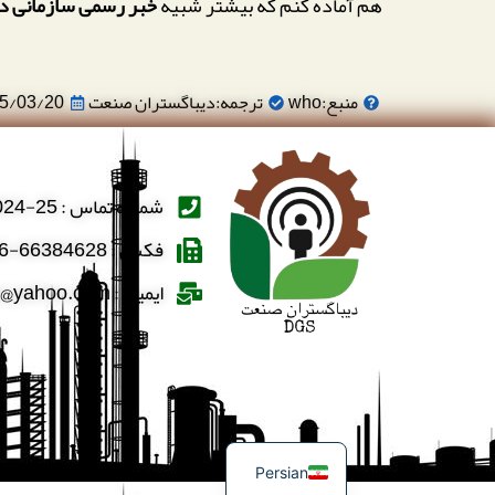
هم آماده کنم که بیشتر شبیه
خبر رسمی سازمانی د
منبع:who
ترجمه:دیباگستران صنعت
5/03/20
شماره تماس : 25-66388024-021
فکس : 66384628-66384606-021
ایمیل : dibaghostaran@yahoo.com
English
Persian