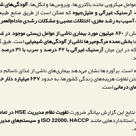
وامل میکروبی مانند باکتری‌ها، ویروس‌ها و انگل‌ها،
آلودگی‌های شی
آرسنیک غیرآلی و متیل‌جیوه
که ممکن است از طریق منابع طبیعی
آسیب به رشد مغزی، اختلالات عصبی و مشکلات رشدی مادام‌العمر
ش
۸۶۰ میلیون مورد بیماری ناشی از عوامل زیستی موجود در غذا
ا
بخش عمده مرگ‌ومیرها ناشی از آلودگی‌های شیمیایی
است. طبق گزارش O
که در این میان
آرسنیک غیرآلی با ۴۲ درصد
و
سرب با ۳۱ درصد
ب
.
ت. برآوردها نشان می‌دهد بیماری‌های ناشی از غذای ناسالم در سال ۰۲۱
تن تفاوت هزینه‌های زندگی کشورها، به حدود
۶۴۷ میلیارد دلار خسارت اقتصادی
ای درمانی
است.
نتایج این گزارش بیانگر ضرورت
تقویت نظام مدیریت HSE در تمامی مراحل زنجیره تأمین مواد غذایی
 استانداردهایی مانند
ISO 22000، HACCP و سیستم‌های مدیریت ایمنی غذایی
د.