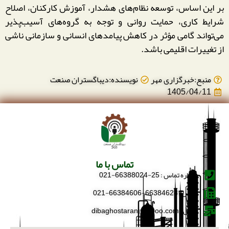
بر این اساس، توسعه نظام‌های هشدار، آموزش کارکنان، اصلاح
شرایط کاری، حمایت روانی و توجه به گروه‌های آسیب‌پذیر
می‌تواند گامی مؤثر در کاهش پیامدهای انسانی و سازمانی ناشی
از تغییرات اقلیمی باشد.
منبع:خبرگزاری مهر
نویسنده:دیباگستران صنعت
1405/04/11
تماس با ما
شماره تماس : 25-66388024-021
فکس : 66384628-66384606-021
ایمیل : dibaghostaran@yahoo.com