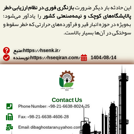
این حادثه بار دیگر ضرورت
بازنگری فوری در نظام ارزیابی خطر
پالایشگاه‌های کوچک و نیمه‌صنعتی کشور
را یادآور می‌شود؛
به‌ویژه در حوزه انبار قیر و فرآورده‌های حرارتی که خطر سقوط و
سوختگی در آن‌ها بسیار بالاست.
منبع:https://hsenk.ir/
1404/08/14
نویسنده:https://hseqiran.com/
Contact Us
Phone Number: +98‑21‑6638‑8024‑25
Fax: +98‑21‑6638‑4606‑28
Email: dibaghostaran@yahoo.com